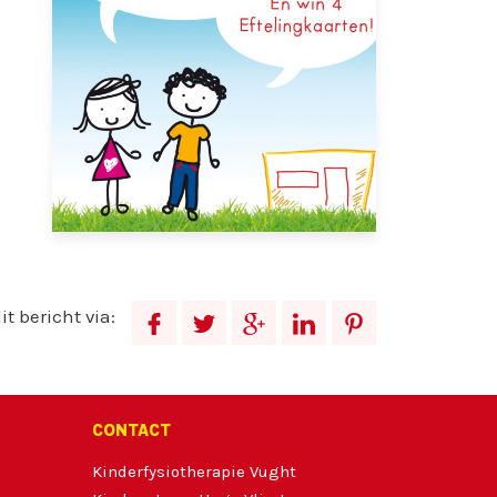
it bericht via:
d
q
f
i
g
CONTACT
Kinderfysiotherapie Vught