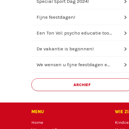
Special Sport Dag 2024!
d
Fijne feestdagen!
d
Een Ton Vol: psycho educatie tool ...
d
De vakantie is begonnen!
d
We wensen u fijne feestdagen en ee...
d
ARCHIEF
MENU
WIE Z
Home
Kindce