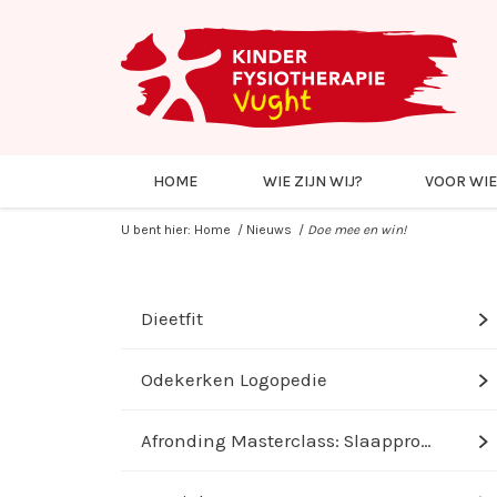
HOME
WIE ZIJN WIJ?
VOOR WIE
U bent hier:
Home
/
Nieuws
/
Doe mee en win!
Dieetfit
d
Odekerken Logopedie
d
Afronding Masterclass: Slaapproble...
d