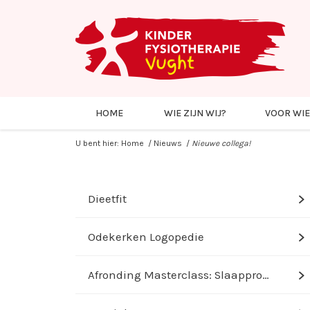
HOME
WIE ZIJN WIJ?
VOOR WIE
U bent hier:
Home
/
Nieuws
/
Nieuwe collega!
Dieetfit
d
Odekerken Logopedie
d
Afronding Masterclass: Slaapproble...
d