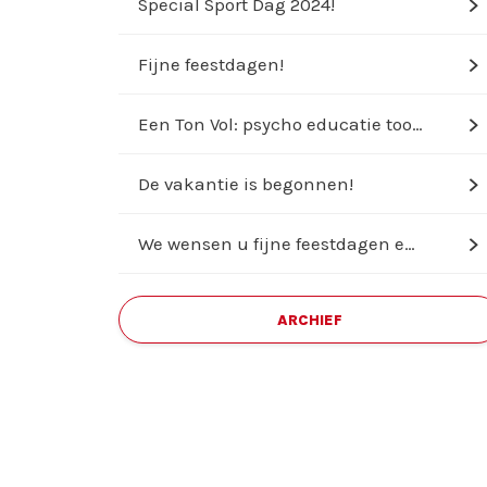
Special Sport Dag 2024!
d
Fijne feestdagen!
d
Een Ton Vol: psycho educatie tool ...
d
De vakantie is begonnen!
d
We wensen u fijne feestdagen en ee...
d
ARCHIEF