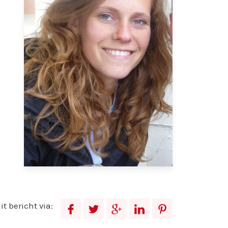
it bericht via:
d
q
f
i
g